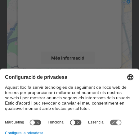
servei Google Maps!
Utilitzem un servei de tercers per incrustar
contingut del mapa que pugui recollir dades
sobre la vostra activitat. Reviseu-ne els
detalls i accepteu el servei per veure el
mapa.
Més Informació
Accepta
Contacte
powered by
Usercentrics Consent
Management Platform
Formulari de contacte